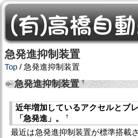
急発進抑制装置
Top
/ 急発進抑制装置
急発進抑制装置
†
近年増加しているアクセルとブ
†
「急発進」。
最近は急発進抑制装置が標準搭載